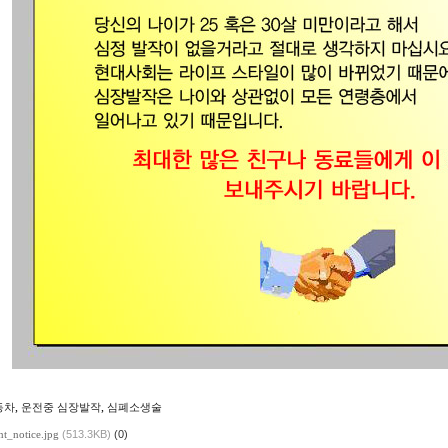
,
,
동차
운전중 심장발작
심폐소생술
nt_notice.jpg
(513.3KB)
(0)