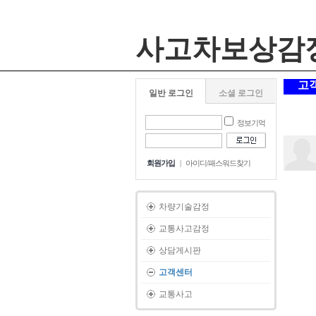
사고차보상감
고
일반 로그인
소셜 로그인
정보기억
회원가입
|
아이디/패스워드찾기
차량기술감정
교통사고감정
상담게시판
고객센터
교통사고