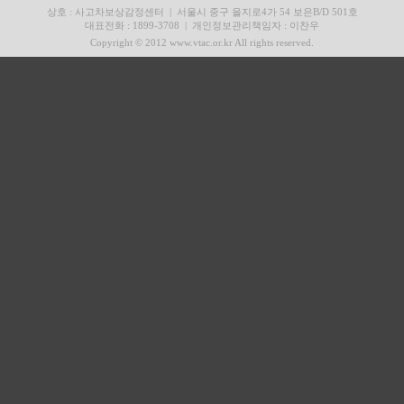
상호 : 사고차보상감정센터
|
서울시 중구 을지로4가 54 보은B/D 501호
대표전화 : 1899-3708
|
개인정보관리책임자 : 이찬우
Copyright © 2012 www.vtac.or.kr All rights reserved.