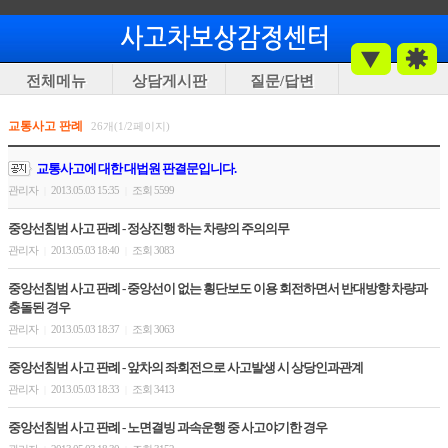
전체메뉴
상담게시판
질문/답변
교통사고 판례
26개(1/2페이지)
교통사고에 대한 대법원 판결문입니다.
관리자
2013.05.03 15:35
조회 5599
|
|
중앙선침범 사고 판례 - 정상진행 하는 차량의 주의의무
관리자
2013.05.03 18:40
조회 3083
|
|
중앙선침범 사고 판례 - 중앙선이 없는 횡단보도 이용 회전하면서 반대방향 차량과
충돌된 경우
관리자
2013.05.03 18:37
조회 3063
|
|
중앙선침범 사고 판례 - 앞차의 좌회전으로 사고발생 시 상당인과관계
관리자
2013.05.03 18:33
조회 3413
|
|
중앙선침범 사고 판례 - 노면결빙 과속운행 중 사고야기한 경우