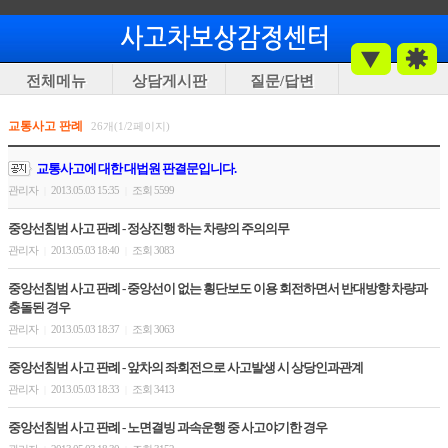
전체메뉴
상담게시판
질문/답변
교통사고 판례
26개(1/2페이지)
교통사고에 대한 대법원 판결문입니다.
관리자
2013.05.03 15:35
조회 5599
|
|
중앙선침범 사고 판례 - 정상진행 하는 차량의 주의의무
관리자
2013.05.03 18:40
조회 3083
|
|
중앙선침범 사고 판례 - 중앙선이 없는 횡단보도 이용 회전하면서 반대방향 차량과
충돌된 경우
관리자
2013.05.03 18:37
조회 3063
|
|
중앙선침범 사고 판례 - 앞차의 좌회전으로 사고발생 시 상당인과관계
관리자
2013.05.03 18:33
조회 3413
|
|
중앙선침범 사고 판례 - 노면결빙 과속운행 중 사고야기한 경우