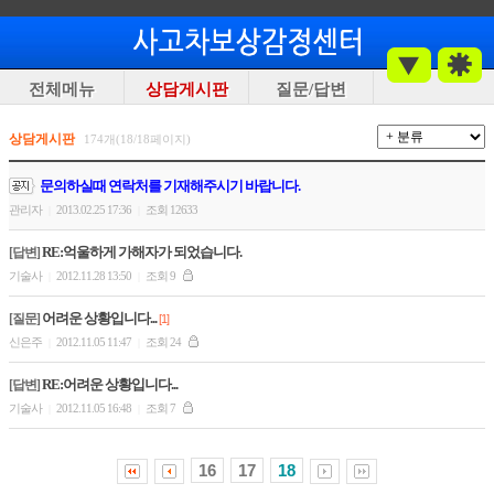
전체메뉴
상담게시판
질문/답변
상담게시판
174개(18/18페이지)
문의하실때 연락처를 기재해주시기 바랍니다.
관리자
2013.02.25 17:36
조회 12633
|
|
RE:억울하게 가해자가 되었습니다.
[답변]
기술사
2012.11.28 13:50
조회 9
|
|
어려운 상황입니다...
[질문]
[1]
신은주
2012.11.05 11:47
조회 24
|
|
RE:어려운 상황입니다...
[답변]
기술사
2012.11.05 16:48
조회 7
|
|
16
17
18