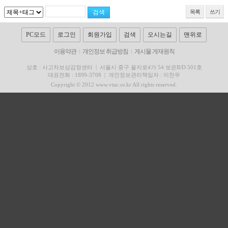
목록
쓰기
PC모드
로그인
회원가입
검색
오시는길
맨위로
이용약관
개인정보 취급방침
게시물 게재원칙
상호 : 사고차보상감정센터
|
서울시 중구 을지로4가 54 보은B/D 501호
대표전화 : 1899-3708
|
개인정보관리책임자 : 이찬우
Copyright © 2012 www.vtac.or.kr All rights reserved.