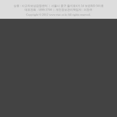
상호 : 사고차보상감정센터
|
서울시 중구 을지로4가 54 보은B/D 501호
대표전화 : 1899-3708
|
개인정보관리책임자 : 이찬우
Copyright © 2012 www.vtac.or.kr All rights reserved.