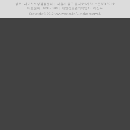
상호 : 사고차보상감정센터
|
서울시 중구 을지로4가 54 보은B/D 501호
대표전화 : 1899-3708
|
개인정보관리책임자 : 이찬우
Copyright © 2012 www.vtac.or.kr All rights reserved.