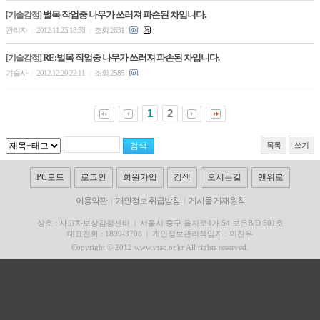
벌목 작업중 나무가 쓰러져 파손된 차입니다.
[기술감정]
관리자
2012.11.25 18:58
조회 2631
|
|
RE:벌목 작업중 나무가 쓰러져 파손된 차입니다.
[기술감정]
기술사
2012.12.20 22:11
조회 2585
|
|
1
2
목록
쓰기
PC모드
로그인
회원가입
검색
오시는길
맨위로
이용약관
개인정보 취급방침
게시물 게재원칙
상호 : 사고차보상감정센터
|
서울시 중구 을지로4가 54 보은B/D 501호
대표전화 : 1899-3708
|
개인정보관리책임자 : 이찬우
Copyright © 2012 www.vtac.or.kr All rights reserved.