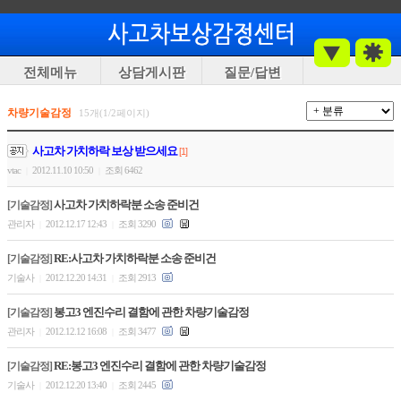
전체메뉴
상담게시판
질문/답변
차량기술감정
15개(1/2페이지)
사고차 가치하락 보상 받으세요
[1]
vtac
2012.11.10 10:50
조회 6462
|
|
사고차 가치하락분 소송 준비건
[기술감정]
관리자
2012.12.17 12:43
조회 3290
|
|
RE:사고차 가치하락분 소송 준비건
[기술감정]
기술사
2012.12.20 14:31
조회 2913
|
|
봉고3 엔진수리 결함에 관한 차량기술감정
[기술감정]
관리자
2012.12.12 16:08
조회 3477
|
|
RE:봉고3 엔진수리 결함에 관한 차량기술감정
[기술감정]
기술사
2012.12.20 13:40
조회 2445
|
|