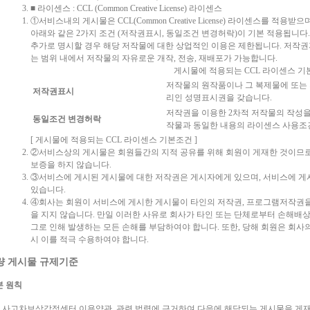
■ 라이센스 : CCL (Common Creative License) 라이센스
①서비스내의 게시물은 CCL(Common Creative License) 라이센스를 적
아래와 같은 2가지 조건 (저작권표시, 동일조건 변경허락)이 기본 적용됩니다
추가로 명시할 경우 해당 저작물에 대한 상업적인 이용은 제한됩니다. 저작
는 범위 내에서 저작물의 자유로운 개작, 전송, 재배포가 가능합니다.
게시물에 적용되는 CCL 라이센스 기
저작물의 원작품이나 그 복제물에 또는
저작권표시
리인 성명표시권을 갖습니다.
저작권을 이용한 2차적 저작물의 작성을
동일조건 변경허락
작물과 동일한 내용의 라이센스 사용조
[ 게시물에 적용되는 CCL 라이센스 기본조건 ]
②서비스상의 게시물은 회원들간의 지적 공유를 위해 회원이 게재한 것이므
보증을 하지 않습니다.
③서비스에 게시된 게시물에 대한 저작권은 게시자에게 있으며, 서비스에 게시
있습니다.
④회사는 회원이 서비스에 게시한 게시물이 타인의 저작권, 프로그램저작권을
을 지지 않습니다. 만일 이러한 사유로 회사가 타인 또는 단체로부터 손해배
그로 인해 발생하는 모든 손해를 부담하여야 합니다. 또한, 당해 회원은 회사
시 이를 적극 수용하여야 합니다.
불량 게시물 규제기준
기본 원칙
 사고차보상감정센터 이용약관, 관련 법령에 근거하여 다음에 해당되는 게시물을 게재할