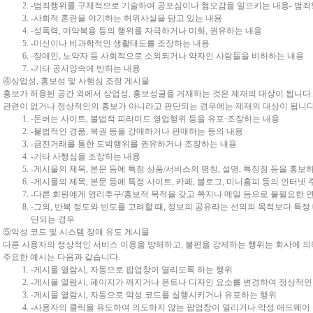
-범죄행위를 구체적으로 기술하여 공포심이나 혐오감을 일으키는 내용- 범죄행
-사회적 혼란을 야기하는 허위사실을 담고 있는 내용
-성폭력, 마약복용 등의 행위를 자극하거나 미화, 권유하는 내용
-미신이나 비과학적인 생활태도를 조장하는 내용
-장애인, 노약자 등 사회적으로 소외되거나 약자인 사람들을 비하하는 내용
-기타 공서양속에 반하는 내용
④상업성, 홍보성 및 사행심 조장 게시물
홍보가 허용된 공간 외에서 상업성, 홍보성글을 게재하는 것은 제재의 대상이 됩니다
관련이 없거나 정상적인의 홍보가 아니라고 판단되는 경우에는 제재의 대상이 됩니다
-돈버는 사이트, 불법적 피라미드 영업행위 등을 유포·조장하는 내용
-불법적인 경품, 복권 등을 강매하거나 판매하는 등의 내용
-금전거래를 통한 도박행위를 권유하거나 조장하는 내용
-기타 사행심을 조장하는 내용
-게시물의 제목, 본문 등에 특정 상품/서비스의 명칭, 설명, 특장점 등을 홍
-게시물의 제목, 본문 등에 특정 사이트, 카페, 블로그, 미니홈피 등의 인터
-다른 회원에게 영리추구/홍보적 목적을 갖고 쪽지나 메일 등으로 불필요한 
-그외, 반복 정도와 빈도를 고려할 때, 정보의 공유라는 선의의 목적보다 특
단되는 경우
⑤악성 코드 및 시스템 장애 유도 게시물
다른 사용자의 정상적인 서비스 이용을 방해하고, 불편을 강제하는 행위는 회사에 의
주요한 예시는 다음과 같습니다.
-게시물 열람시, 자동으로 팝업창이 열리도록 하는 행위
-게시물 열람시, 페이지가 깨지거나 폰트나 디자인 요소를 변경하여 정상적인
-게시물 열람시, 자동으로 악성 코드를 실행시키거나 유포하는 행위
-사용자의 클릭을 유도하여 의도하지 않는 팝업창이 열리거나 악성 애드웨어