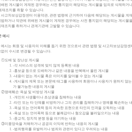
위배된 게시물이 게재된 경우에는 사전 통지없이 해당되는 게시물을 임의로 삭제하거나
 제재조치를 취할 수 있습니다.
 사고차보상감정센터 이용약관, 관련 법령에 근거하여 다음에 해당되는 게시물을 게재
위법하거나 약관에 위배된 게시물이 게재된 경우에는 사전 통지없이 해당되는 게시물
제재조치를 취하거나 관계기관에 고발할 수 있습니다.
기준 예시
 예시는 회원 및 사용자의 이해를 돕기 위한 것으로서 관련 법령 및 사고차보상감정센
고없이 수시로 변경될 수 있습니다.
①도배 및 장난성 게시물
-각 서비스의 성격에 맞지 않게 등록된 내용
-홍보글 등으로 도배하거나 같은 내용을 반복해서 올린 게시물
-내용이 없는 게시물 혹은 이미지를 알아볼 수 없는 게시물
-게시물의 제목 또는 본문에 태그를 사용하여 회원이나 사용자가 원하지 않
가 불가능한 내용의 게시물
②명예훼손·욕설 및 비방성 게시물
-개인의 사생활이나 초상권을 침해하는 내용
-타인 또는 타 단체를 비방하거나 그의 권리를 침해하거나 명예를 훼손하는 
-욕설 또는 언어폭력 등의 저속한 표현으로 타인의 인격을 모독하는 내용
-욕설 또는 언어폭력 등으로 불쾌감이나 혐오감을 불러일으키는 내용
-종교적, 정치적 분쟁 등을 야기하는 내용
③미풍양속을 저해하거나 공공의 이익에 반하는 내용의 게시물
-범죄행위를 유발하거나 범죄와 관련이 있다고 우려되는 내용