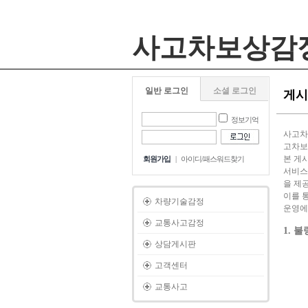
사고차보상감
일반 로그인
소셜 로그인
게시
정보기억
사고차
고차보
본 게
회원가입
|
아이디/패스워드찾기
서비스
을 제
이를 
차량기술감정
운영에
교통사고감정
1. 
상담게시판
고객센터
교통사고