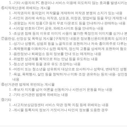
-기타 사용자의 PC 환경이나 서비스 이용에 의도하지 않는 효과를 발생시키
⑥지적재산권에 위배되는 게시물
-저작권자의 동의없이 저작물을 게재하여 저작권 분쟁의 소지가 있는 내용
-타인의 권리에 속하는 저작권, 상표권, 의장권, 영업비밀 등을 무단 게재한 
-권원없는 자의 정품 CD 등의 무료 다운로드 등을 안내하거나 판매하는 내용
-시리얼 번호와 CD키 공유, 와레즈사이트 등을 안내하는 내용
-초상권 침해 등의 이유로 이미지 사용이 불가한 특정인의 이미지를 싣거나 
⑦음란성, 선정성 및 폭력성 게시물 [구체적인 내용은 정보통신윤리위원회의 심의규정
-성기나 성행위, 성범죄 등을 노골적으로 표현하거나 저속·흥미위주로 다루는
-폭력행위를 미화하거나 심한 육체적, 정신적 고통을 상세하게 표현하여 혐오
-음란정보나 퇴폐업소 등의 정보를 안내 또는 매개하는 내용
-위법한 성관계를 목적으로 하는 만남 등을 유도하는 내용
-청소년 성매매 등을 권유·유도·조장하는 내용
-어린이 또는 청소년을 성유희의 대상으로 묘사하거나 성학대, 변태적인 성
-욕설, 폭력행사, 살인 등을 청탁하거나 미화·조장·권유하는 등의 내용- 성
내용
⑧선거관련 법제에 위반되는 게시물
-후보자 지지를 넘어 여론을 선동하거나 사전선거 운동을 하는 내용
-기타 선거관련 법령에 위배되는 내용
⑨기타
-사고차보상감정센터 서비스 약관·정책·지침 등에 위배되는 내용
-게시물 등록자의 정보가 거짓이거나 타인의 정보를 도용한 경우